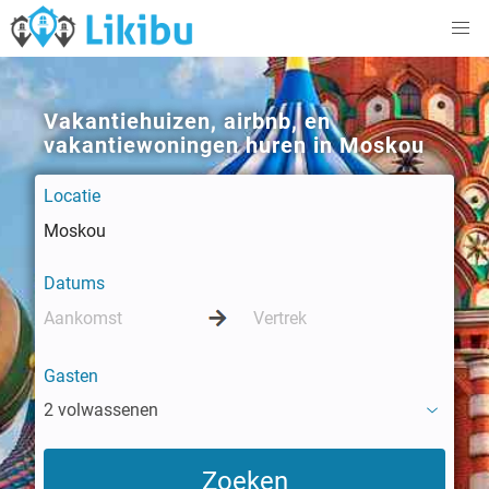
Vakantiehuizen, airbnb, en
vakantiewoningen huren in Moskou
Locatie
Datums
Gasten
2 volwassenen