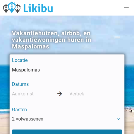
Vakantiehuizen, airbnb, en
vakantiewoningen huren in
Maspalomas
Locatie
Datums
Gasten
2 volwassenen