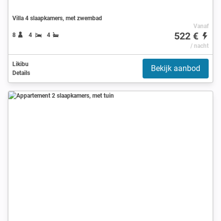
Villa 4 slaapkamers, met zwembad
Vanaf
522 €
8
4
4
/ nacht
Likibu
Bekijk aanbod
Details