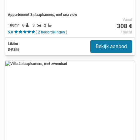
Appartement 3 slaapkamers, met sea view
Vanaf
308 €
100m²
6
3
2
5.0
( 2 beoordelingen )
/ nacht
Likibu
Bekijk aanbod
Details