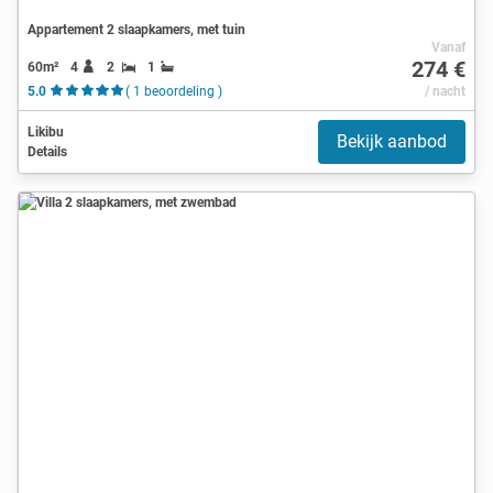
Appartement 2 slaapkamers, met tuin
Vanaf
274 €
60m²
4
2
1
5.0
( 1 beoordeling )
/ nacht
Likibu
Bekijk aanbod
Details