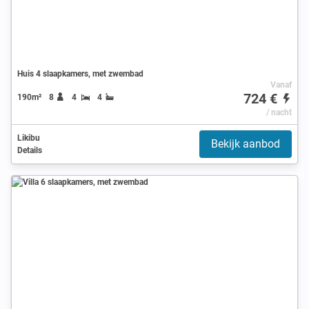
Huis 4 slaapkamers, met zwembad
Vanaf
724 €
190m²
8
4
4
/ nacht
Likibu
Bekijk aanbod
Details