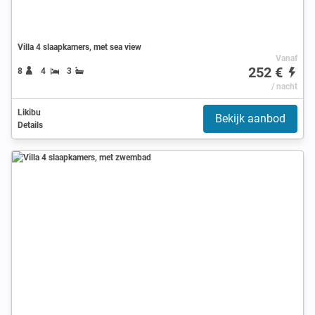
Villa 4 slaapkamers, met sea view
Vanaf
252 €
8
4
3
/ nacht
Likibu
Bekijk aanbod
Details