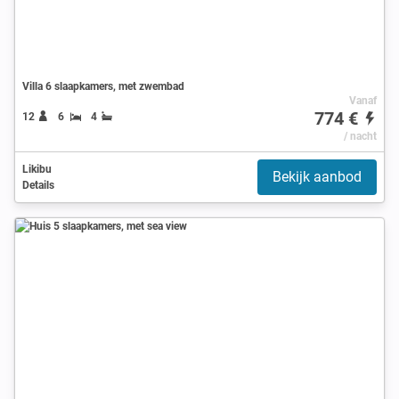
Villa 6 slaapkamers, met zwembad
Vanaf
774 €
12
6
4
/ nacht
Likibu
Bekijk aanbod
Details