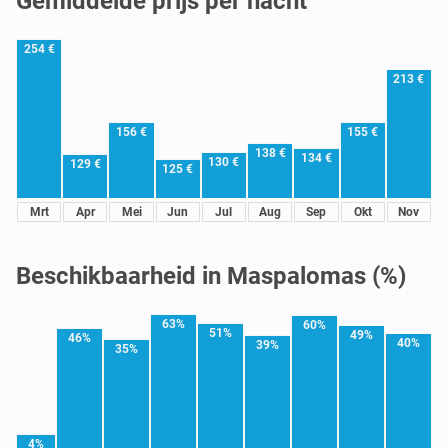
Gemiddelde prijs per nacht
254 €
213 €
156 €
155 €
138 €
134 €
130 €
129 €
125 €
Mrt
Apr
Mei
Jun
Jul
Aug
Sep
Okt
Nov
Beschikbaarheid in Maspalomas (%)
63%
60%
51%
49%
46%
40%
39%
35%
4%