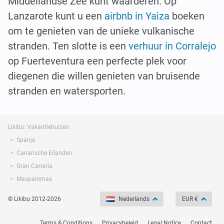
Middellandse Zee kunt waarderen. Op
Lanzarote kunt u een
airbnb in Yaiza
boeken
om te genieten van de unieke vulkanische
stranden. Ten slotte is een
verhuur in Corralejo
op Fuerteventura een perfecte plek voor
diegenen die willen genieten van bruisende
stranden en watersporten.
Likibu: Vakantiehuizen
Spanje
Canarische Eilanden
Gran Canaria
Maspalomas
© Likibu 2012-2026
Nederlands
EUR €
Terms & Conditions
Privacybeleid
Legal Notice
Contact