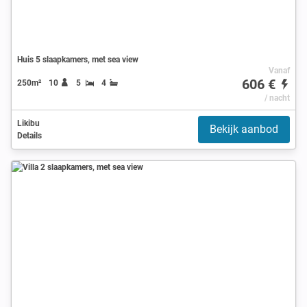
Huis 5 slaapkamers, met sea view
Vanaf
606 €
250m²
10
5
4
/ nacht
Likibu
Bekijk aanbod
Details