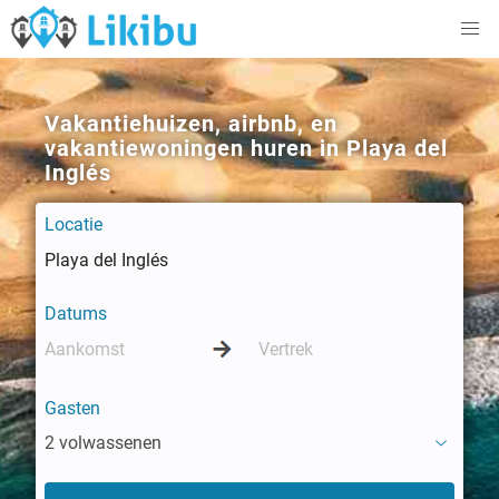
Vakantiehuizen, airbnb, en
vakantiewoningen huren in Playa del
Inglés
Locatie
Datums
Gasten
2 volwassenen