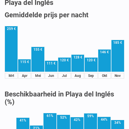
Playa del Inglés
Gemiddelde prijs per nacht
259 €
185 €
155 €
146 €
128 €
120 €
120 €
115 €
111 €
Mrt
Apr
Mei
Jun
Jul
Aug
Sep
Okt
Nov
Beschikbaarheid in Playa del Inglés
(%)
61%
59%
52%
44%
42%
41%
34%
21%