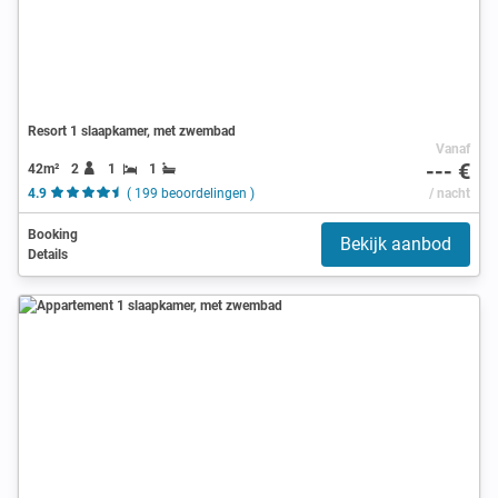
Resort 1 slaapkamer, met zwembad
Vanaf
--- €
42m²
2
1
1
4.9
( 199 beoordelingen )
/ nacht
Booking
Bekijk aanbod
Details