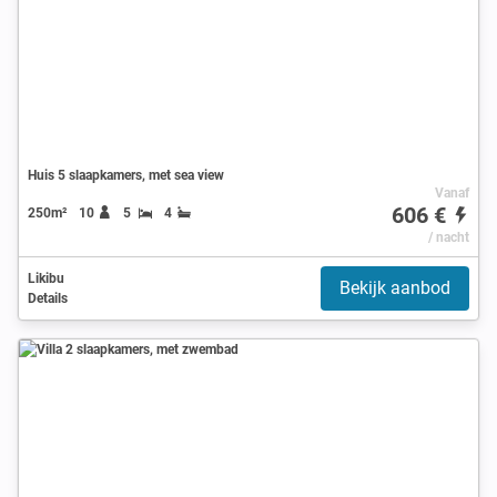
Huis 5 slaapkamers, met sea view
Vanaf
606 €
250m²
10
5
4
/ nacht
Likibu
Bekijk aanbod
Details