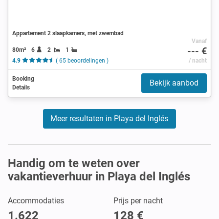
Appartement 2 slaapkamers, met zwembad
Vanaf
--- €
80m²
6
2
1
4.9
( 65 beoordelingen )
/ nacht
Booking
Bekijk aanbod
Details
Meer resultaten in Playa del Inglés
Handig om te weten over
vakantieverhuur in Playa del Inglés
Accommodaties
Prijs per nacht
1.622
128 €