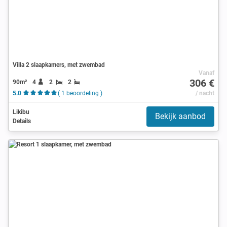
Villa 2 slaapkamers, met zwembad
Vanaf
306 €
90m²
4
2
2
5.0
( 1 beoordeling )
/ nacht
Likibu
Bekijk aanbod
Details