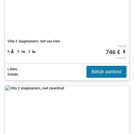
Villa 3 slaapkamers, met sea view
Vanaf
746 €
6
3
2
/ nacht
Likibu
Bekijk aanbod
Details