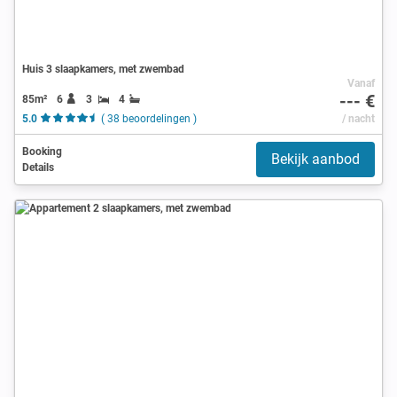
Huis 3 slaapkamers, met zwembad
Vanaf
--- €
85m²
6
3
4
5.0
( 38 beoordelingen )
/ nacht
Booking
Bekijk aanbod
Details