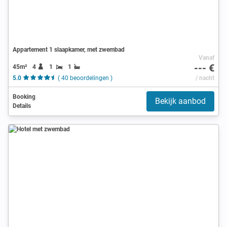
Appartement 1 slaapkamer, met zwembad
Vanaf
--- €
45m²
4
1
1
5.0
( 40 beoordelingen )
/ nacht
Booking
Bekijk aanbod
Details