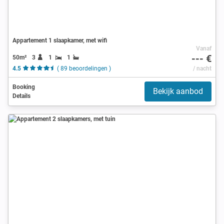
Appartement 1 slaapkamer, met wifi
Vanaf
--- €
50m²
3
1
1
4.5
( 89 beoordelingen )
/ nacht
Booking
Bekijk aanbod
Details