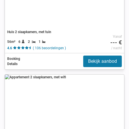
Huis 2 slaapkamers, met tuin
Vanaf
--- €
56m²
6
2
1
4.6
( 106 beoordelingen )
/ nacht
Booking
Bekijk aanbod
Details