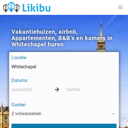
Vakantiehuizen, airbnb,
Appartementen, B&B’s en kamers in
Whitechapel huren
Locatie
Datums
Gasten
2 volwassenen