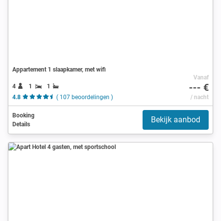
Appartement 1 slaapkamer, met wifi
Vanaf
--- €
4
1
1
4.8
( 107 beoordelingen )
/ nacht
Booking
Bekijk aanbod
Details