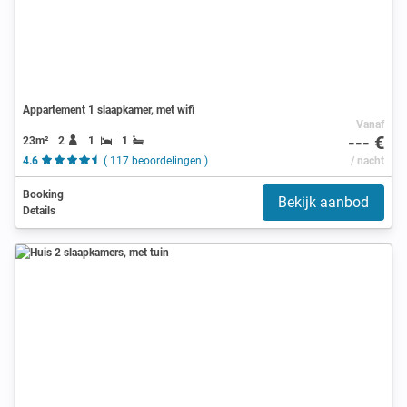
Appartement 1 slaapkamer, met wifi
Vanaf
--- €
23m²
2
1
1
4.6
( 117 beoordelingen )
/ nacht
Booking
Bekijk aanbod
Details