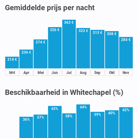
Gemiddelde prijs per nacht
363 €
326 €
323 €
313 €
308 €
284 €
274 €
236 €
214 €
Mrt
Apr
Mei
Jun
Jul
Aug
Sep
Okt
Nov
Beschikbaarheid in Whitechapel (%)
44%
43%
42%
40%
39%
38%
37%
36%