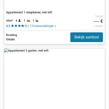
Appartement 1 slaapkamer, met wifi
Vanaf
--- €
44m²
4
1
1
4.5
( 174 beoordelingen )
/ nacht
Booking
Bekijk aanbod
Details