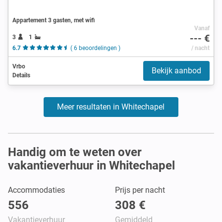
Appartement 3 gasten, met wifi
Vanaf
--- €
3
1
6.7
( 6 beoordelingen )
/ nacht
Vrbo
Bekijk aanbod
Details
Meer resultaten in Whitechapel
Handig om te weten over
vakantieverhuur in Whitechapel
Accommodaties
Prijs per nacht
556
308 €
Vakantieverhuur
Gemiddeld