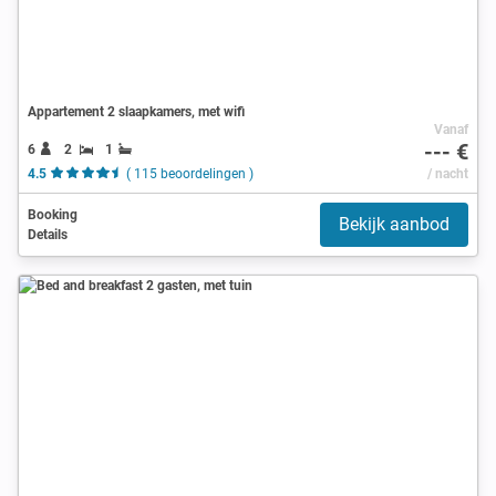
Appartement 2 slaapkamers, met wifi
Vanaf
--- €
6
2
1
4.5
( 115 beoordelingen )
/ nacht
Booking
Bekijk aanbod
Details