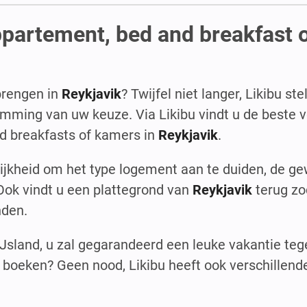
ppartement, bed and breakfast 
brengen in
Reykjavik
? Twijfel niet langer, Likibu st
ing van uw keuze. Via Likibu vindt u de beste ve
d breakfasts of kamers in
Reykjavik
.
lijkheid om het type logement aan te duiden, de g
 Ook vindt u een plattegrond van
Reykjavik
terug zo
nden.
Jsland, u zal gegarandeerd een leuke vakantie te
 boeken? Geen nood, Likibu heeft ook verschillend