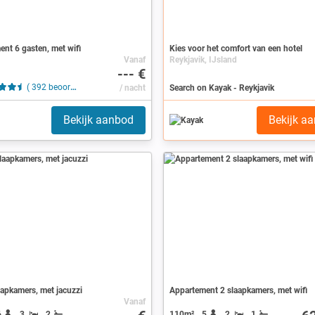
nt 6 gasten, met wifi
Kies voor het comfort van een hotel
Vanaf
Reykjavik, IJsland
--- €
( 392 beoordelingen )
/ nacht
Search on Kayak - Reykjavik
Bekijk aanbod
Bekijk a
laapkamers, met jacuzzi
Appartement 2 slaapkamers, met wifi
Vanaf
6
3
2
110m²
5
2
1