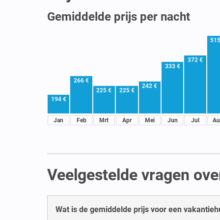
Gemiddelde prijs per nacht
515
372 €
333 €
266 €
242 €
225 €
225 €
194 €
Jan
Feb
Mrt
Apr
Mei
Jun
Jul
Au
Veelgestelde vragen ove
Wat is de gemiddelde prijs voor een vakantieh