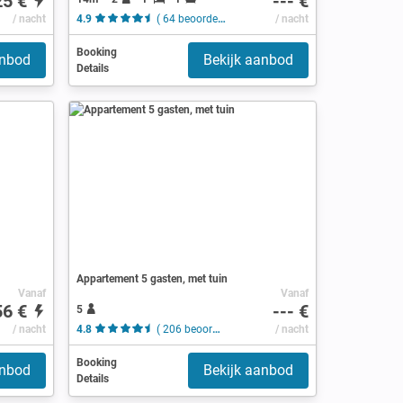
25 €
--- €
/ nacht
4.9
( 64 beoordelingen )
/ nacht
Booking
anbod
Bekijk aanbod
Details
Appartement 5 gasten, met tuin
Vanaf
Vanaf
56 €
--- €
5
/ nacht
4.8
( 206 beoordelingen )
/ nacht
Booking
anbod
Bekijk aanbod
Details