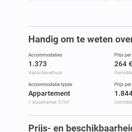
Handig om te weten over
Accommodaties
Prijs pe
1.373
264 
Vakantieverhuur
Gemidde
Accommodatie types
Prijs pe
Appartement
1.844
1 slaapkamer, 67m²
Gemidde
Prijs- en beschikbaarhei