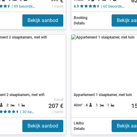
--- €
6
( 49 beoordelingen )
/ nacht
4.9
( 60 beoordelingen )
Booking
Bekijk aanbod
Bekijk a
Details
nt 2 slaapkamers, met wifi
Appartement 1 slaapkamer, met tuin
Vanaf
207 €
1
2
1
40m²
4
1
1
( 30 beoordelingen )
/ nacht
Likibu
Bekijk aanbod
Bekijk a
Details