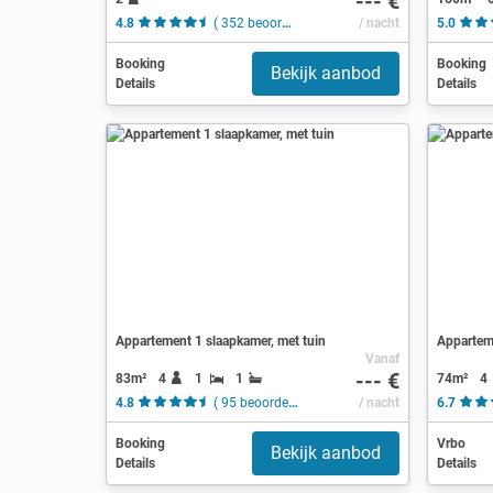
--- €
4.8
( 352 beoordelingen )
/ nacht
5.0
Booking
Booking
Bekijk aanbod
Details
Details
Appartement 1 slaapkamer, met tuin
Apparteme
Vanaf
--- €
83m²
4
1
1
74m²
4
4.8
( 95 beoordelingen )
/ nacht
6.7
Booking
Vrbo
Bekijk aanbod
Details
Details