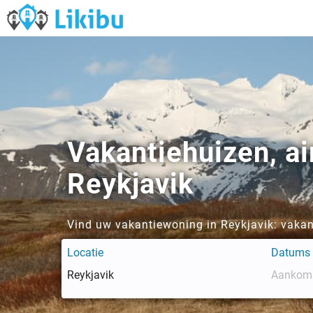
Vakantiehuizen, a
Reykjavik
Vind uw vakantiewoning in Reykjavik: vakan
Locatie
Datums