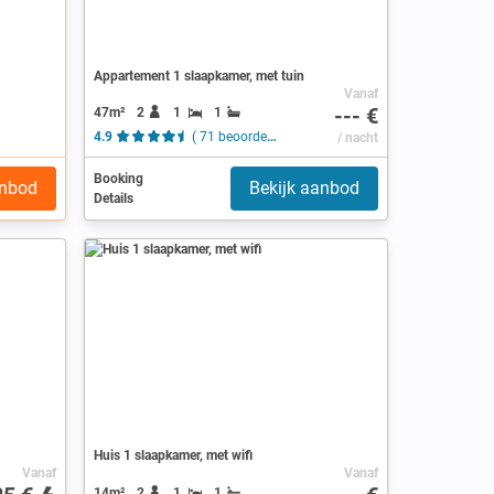
Appartement 1 slaapkamer, met tuin
Vanaf
--- €
47m²
2
1
1
4.9
( 71 beoordelingen )
/ nacht
Booking
anbod
Bekijk aanbod
Details
Huis 1 slaapkamer, met wifi
Vanaf
Vanaf
14m²
2
1
1