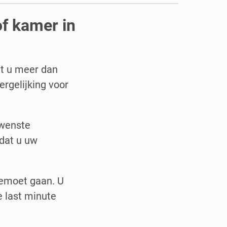
of kamer in
elt u meer dan
rgelijking voor
ewenste
dat u uw
gemoet gaan. U
e last minute