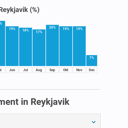
Reykjavik (%)
%
20%
19%
19%
19%
18%
17%
7%
i
Jun
Jul
Aug
Sep
Okt
Nov
Dec
ment in Reykjavik