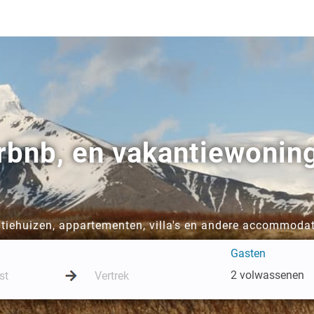
irbnb, en vakantiewonin
tiehuizen, appartementen, villa's en andere accommodat
Gasten
2 volwassenen