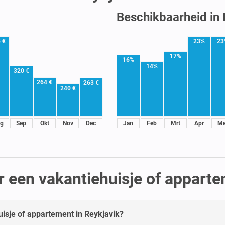
Beschikbaarheid in 
 €
23%
23
17%
16%
14%
320 €
264 €
263 €
240 €
g
Sep
Okt
Nov
Dec
Jan
Feb
Mrt
Apr
Me
r een vakantiehuisje of apparte
uisje of appartement in Reykjavik?