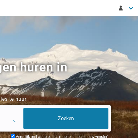
gen huren in
ies te huur
Vergelijk met andere sites (openen in een nieuw venster)