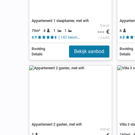
Appartement 1 slaapkamer, met wifi
Apparteme
Vanaf
--- €
70m²
4
1
1
6
4.9
( 142 beoordelingen )
/ nacht
4.8
Booking
Booking
Bekijk aanbod
Details
Details
Appartement 2 gasten, met wifi
Villa 3 s
Vanaf
2
160m²