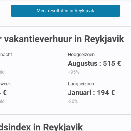
Meer resultaten in Reykjavik
 vakantieverhuur in Reykjavik
r nacht
Hoogseizoen
€
Augustus : 515 €
ld
+95%
r week
Laagseizoen
 €
Januari : 194 €
ld
-26%
dsindex in Reykjavik