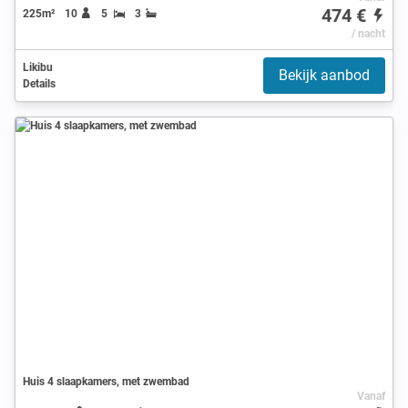
474 €
225m²
10
5
3
/ nacht
Likibu
Bekijk aanbod
Details
Huis 4 slaapkamers, met zwembad
Vanaf