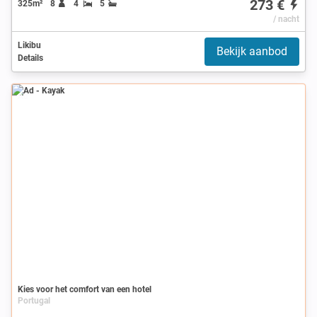
273 €
325m²
8
4
5
/ nacht
Likibu
Bekijk aanbod
Details
Ad
Kies voor het comfort van een hotel
Portugal