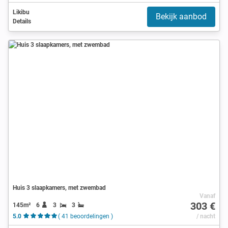
Likibu
Bekijk aanbod
Details
Huis 3 slaapkamers, met zwembad
Vanaf
303 €
145m²
6
3
3
5.0
( 41 beoordelingen )
/ nacht