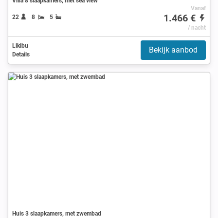
Villa 8 slaapkamers, met sea view
Vanaf
1.466 €
22
8
5
/ nacht
Likibu
Bekijk aanbod
Details
Huis 3 slaapkamers, met zwembad