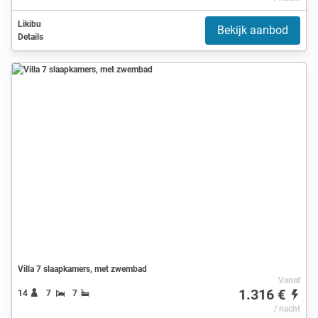
Likibu
Bekijk aanbod
Details
Villa 7 slaapkamers, met zwembad
Vanaf
1.316 €
14
7
7
/ nacht