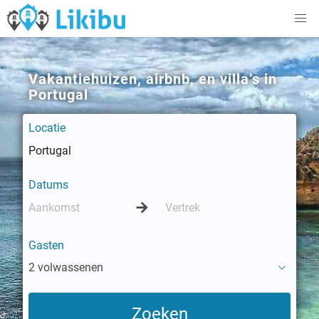
Vakantiehuizen, airbnb, en villa’s in
Portugal
Locatie
Datums
Gasten
2 volwassenen