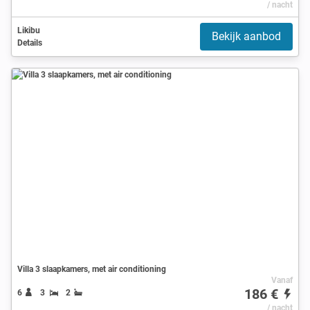
/ nacht
Likibu
Bekijk aanbod
Details
Villa 3 slaapkamers, met air conditioning
Vanaf
186 €
6
3
2
/ nacht