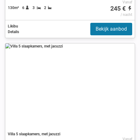
Vanaf
245 €
130m²
6
3
2
/ nacht
Likibu
Bekijk aanbod
Details
Villa 5 slaapkamers, met jacuzzi
Vanaf