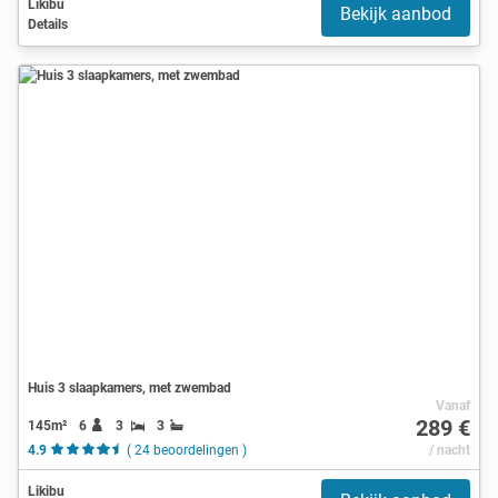
Likibu
Bekijk aanbod
Details
Huis 3 slaapkamers, met zwembad
Vanaf
289 €
145m²
6
3
3
4.9
( 24 beoordelingen )
/ nacht
Likibu