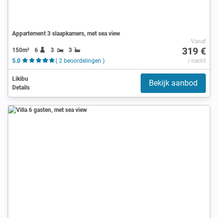
Appartement 3 slaapkamers, met sea view
Vanaf
319 €
150m²
6
3
3
5.0
( 2 beoordelingen )
/ nacht
Likibu
Bekijk aanbod
Details