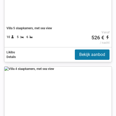
Villa 5 slaapkamers, met sea view
Vanaf
526 €
10
5
6
/ nacht
Likibu
Bekijk aanbod
Details