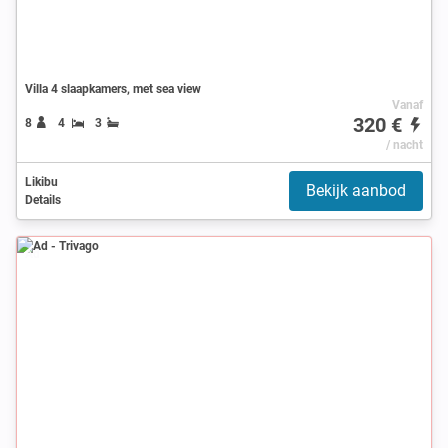
Villa 4 slaapkamers, met sea view
Vanaf
320 €
8
4
3
/ nacht
Likibu
Bekijk aanbod
Details
Ad