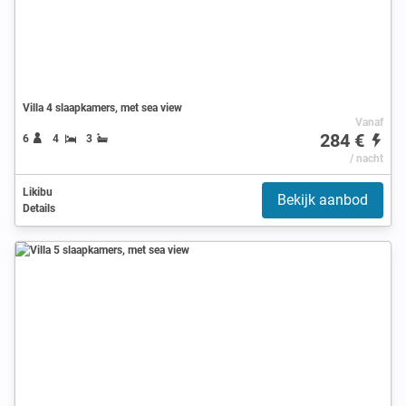
Villa 4 slaapkamers, met sea view
Vanaf
284 €
6
4
3
/ nacht
Likibu
Bekijk aanbod
Details