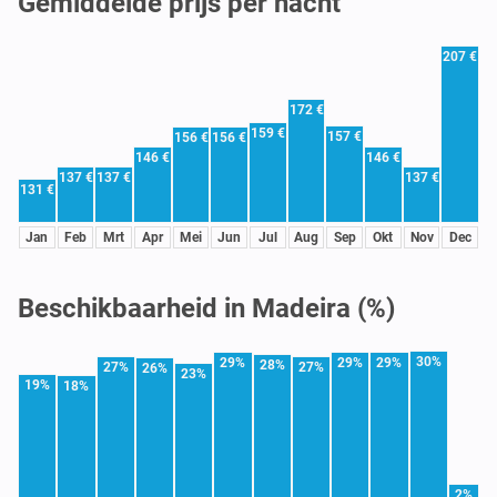
Gemiddelde prijs per nacht
207 €
172 €
159 €
157 €
156 €
156 €
146 €
146 €
137 €
137 €
137 €
131 €
Jan
Feb
Mrt
Apr
Mei
Jun
Jul
Aug
Sep
Okt
Nov
Dec
Beschikbaarheid in Madeira (%)
30%
29%
29%
29%
28%
27%
27%
26%
23%
19%
18%
2%