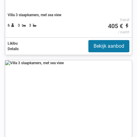
Villa 3 slaapkamers, met sea view
Vanaf
405 €
6
3
3
/ nacht
Likibu
Bekijk aanbod
Details