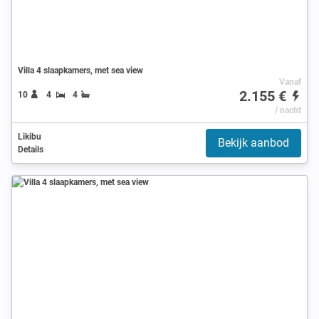
Villa 4 slaapkamers, met sea view
Vanaf
2.155 €
10
4
4
/ nacht
Likibu
Bekijk aanbod
Details