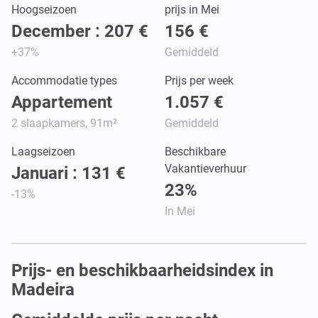
Hoogseizoen
prijs in Mei
December : 207 €
156 €
+37%
Gemiddeld
Accommodatie types
Prijs per week
Appartement
1.057 €
2 slaapkamers, 91m²
Gemiddeld
Laagseizoen
Beschikbare
Vakantieverhuur
Januari : 131 €
23%
-13%
In Mei
Prijs- en beschikbaarheidsindex in
Madeira