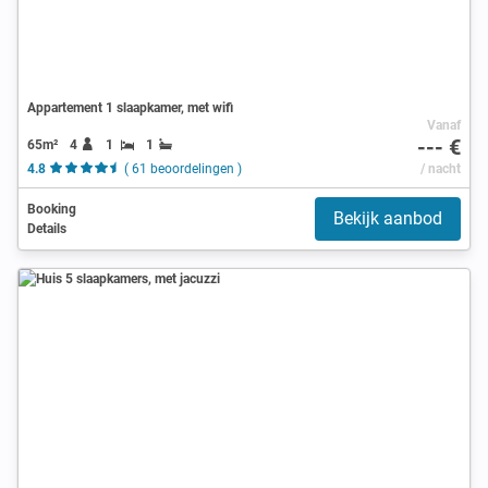
Appartement 1 slaapkamer, met wifi
Vanaf
--- €
65m²
4
1
1
4.8
( 61 beoordelingen )
/ nacht
Booking
Bekijk aanbod
Details