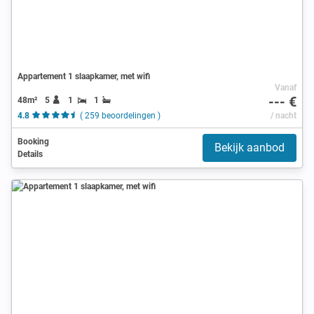
Appartement 1 slaapkamer, met wifi
Vanaf
--- €
48m²
5
1
1
4.8
( 259 beoordelingen )
/ nacht
Booking
Bekijk aanbod
Details