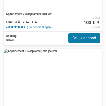
Appartement 2 slaapkamers, met wifi
Vanaf
103 €
56m²
4
2
1
4.8
( 86 beoordelingen )
/ nacht
Booking
Bekijk aanbod
Details