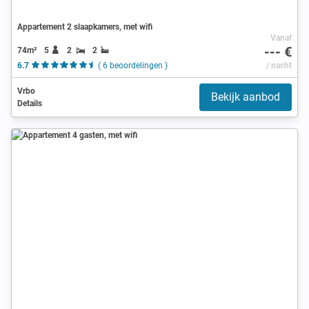
Appartement 2 slaapkamers, met wifi
Vanaf
--- €
74m²
5
2
2
6.7
( 6 beoordelingen )
/ nacht
Vrbo
Bekijk aanbod
Details