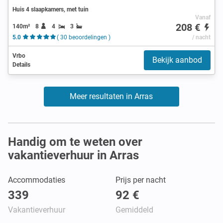
Huis 4 slaapkamers, met tuin
Vanaf
208 €
140m²
8
4
3
5.0
( 30 beoordelingen )
/ nacht
Vrbo
Bekijk aanbod
Details
Meer resultaten in Arras
Handig om te weten over
vakantieverhuur in Arras
Accommodaties
Prijs per nacht
339
92 €
Vakantieverhuur
Gemiddeld