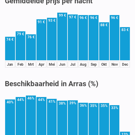
Gemiddelde prijs per nacht
99 €
97 €
96 €
96 €
96 €
93 €
91 €
88 €
83 €
79 €
76 €
74 €
Jan
Feb
Mrt
Apr
Mei
Jun
Jul
Aug
Sep
Okt
Nov
Dec
Beschikbaarheid in Arras (%)
46%
44%
44%
41%
40%
39%
38%
36%
35%
35%
33%
13%