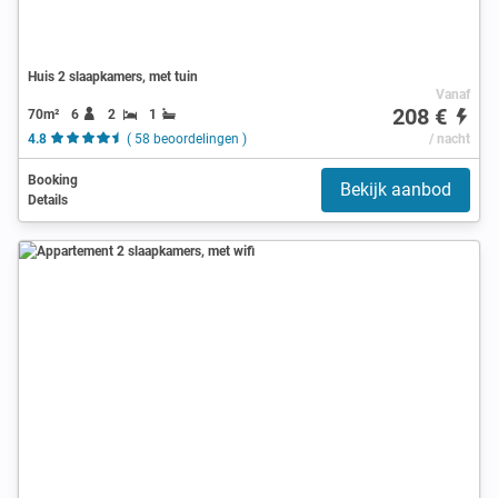
Huis 2 slaapkamers, met tuin
Vanaf
208 €
70m²
6
2
1
4.8
( 58 beoordelingen )
/ nacht
Booking
Bekijk aanbod
Details