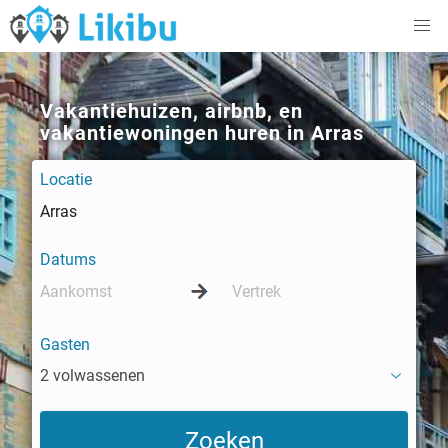
Vakantiehuizen, airbnb, en
vakantiewoningen huren in Arras
Locatie
Datums
Gasten
2 volwassenen