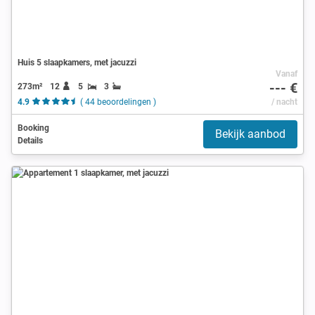
Huis 5 slaapkamers, met jacuzzi
Vanaf
--- €
273m²
12
5
3
4.9
( 44 beoordelingen )
/ nacht
Booking
Bekijk aanbod
Details