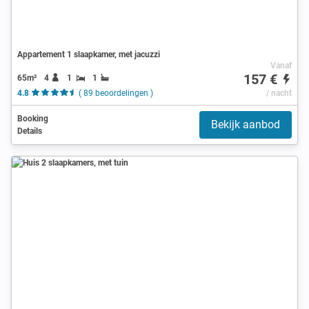
Appartement 1 slaapkamer, met jacuzzi
Vanaf
157 €
65m²
4
1
1
4.8
( 89 beoordelingen )
/ nacht
Booking
Bekijk aanbod
Details