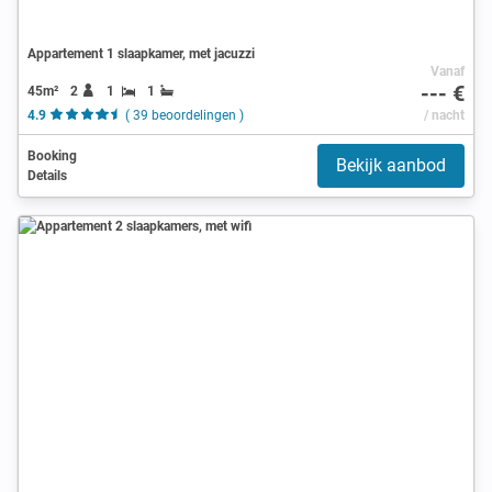
Appartement 1 slaapkamer, met jacuzzi
Vanaf
--- €
45m²
2
1
1
4.9
( 39 beoordelingen )
/ nacht
Booking
Bekijk aanbod
Details