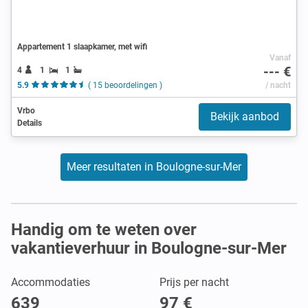
Appartement 1 slaapkamer, met wifi
Vanaf
--- €
4
1
1
5.9
( 15 beoordelingen )
/ nacht
Vrbo
Bekijk aanbod
Details
Meer resultaten in Boulogne-sur-Mer
Handig om te weten over
vakantieverhuur in Boulogne-sur-Mer
Accommodaties
Prijs per nacht
639
97 €