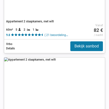
Appartement 2 slaapkamers, met wifi
Vanaf
82 €
60m²
5
2
1
9.8
( 21 beoordelingen )
/ nacht
Vrbo
Bekijk aanbod
Details