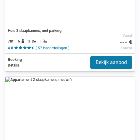
Huis 3 slaapkamers, met parking
Vanaf
--- €
7m²
6
3
1
4.8
( 57 beoordelingen )
/ nacht
Booking
Bekijk aanbod
Details