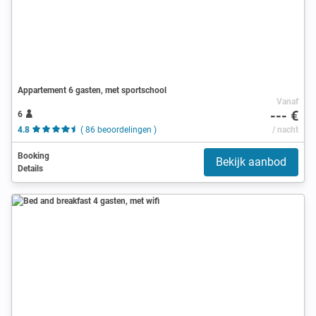
Appartement 6 gasten, met sportschool
Vanaf
--- €
6
4.8
( 86 beoordelingen )
/ nacht
Booking
Bekijk aanbod
Details