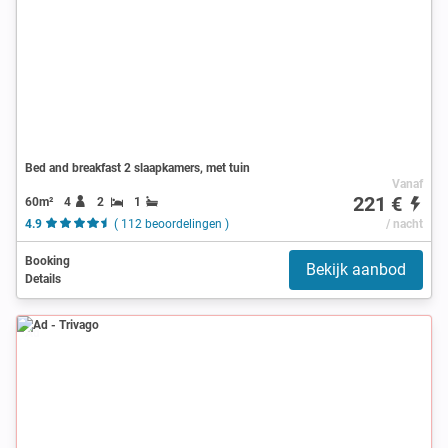
Bed and breakfast 2 slaapkamers, met tuin
Vanaf
221 €
60m²
4
2
1
4.9
( 112 beoordelingen )
/ nacht
Booking
Bekijk aanbod
Details
Ad