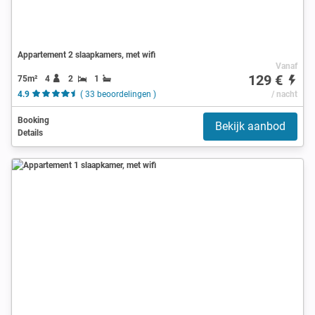
Appartement 2 slaapkamers, met wifi
Vanaf
129 €
75m²
4
2
1
4.9
( 33 beoordelingen )
/ nacht
Booking
Bekijk aanbod
Details