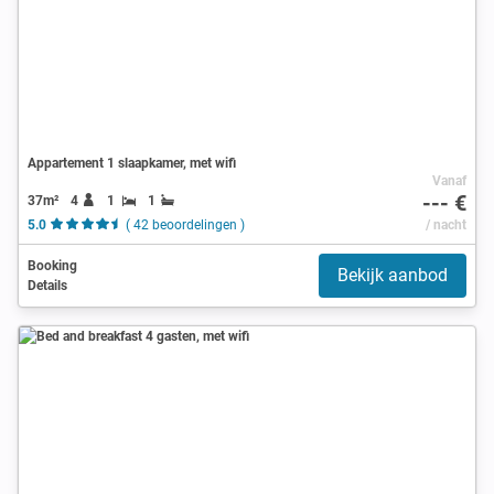
Appartement 1 slaapkamer, met wifi
Vanaf
--- €
37m²
4
1
1
5.0
( 42 beoordelingen )
/ nacht
Booking
Bekijk aanbod
Details