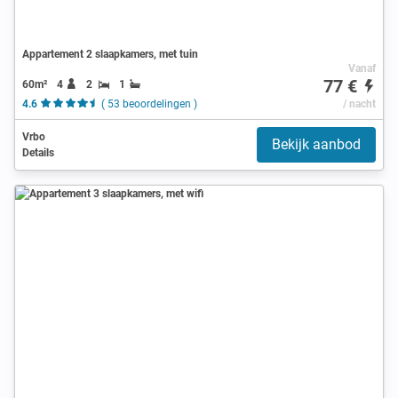
Appartement 2 slaapkamers, met tuin
Vanaf
77 €
60m²
4
2
1
4.6
( 53 beoordelingen )
/ nacht
Vrbo
Bekijk aanbod
Details