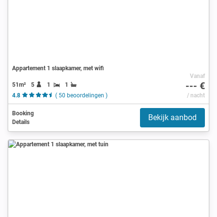
Appartement 1 slaapkamer, met wifi
Vanaf
--- €
51m²
5
1
1
4.8
( 50 beoordelingen )
/ nacht
Booking
Bekijk aanbod
Details