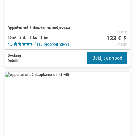
Appartement 1 slaapkamer, met jacuzzi
Vanaf
133 €
50m²
5
1
1
4.6
( 117 beoordelingen )
/ nacht
Booking
Bekijk aanbod
Details