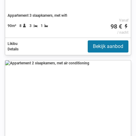
Appartement 3 slaapkamers, met wifi
Vanaf
98 €
90m²
8
3
1
/ nacht
Likibu
Bekijk aanbod
Details