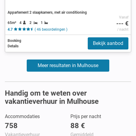
Appartement 2 slaapkamers, met air conditioning
Vanaf
--- €
65m²
4
2
1
4.7
( 46 beoordelingen )
/ nacht
Booking
Bekijk aanbod
Details
Meer resultaten in Mulhouse
Handig om te weten over
vakantieverhuur in Mulhouse
Accommodaties
Prijs per nacht
758
88 €
Vakantieverhuur
Gemiddeld