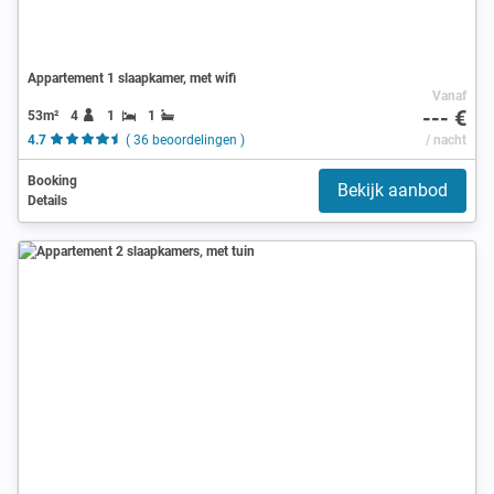
Appartement 1 slaapkamer, met wifi
Vanaf
--- €
53m²
4
1
1
4.7
( 36 beoordelingen )
/ nacht
Booking
Bekijk aanbod
Details