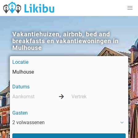
Vakantiehuizen, airbnb, bed and
breakfasts en vakantiewoningen in
Mulhouse
Locatie
Datums
Gasten
2 volwassenen