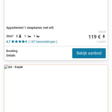
Appartement 1 slaapkamer, met wifi
Vanaf
119 €
50m²
5
1
1
4.7
( 187 beoordelingen )
/ nacht
Booking
Bekijk aanbod
Details
Ad