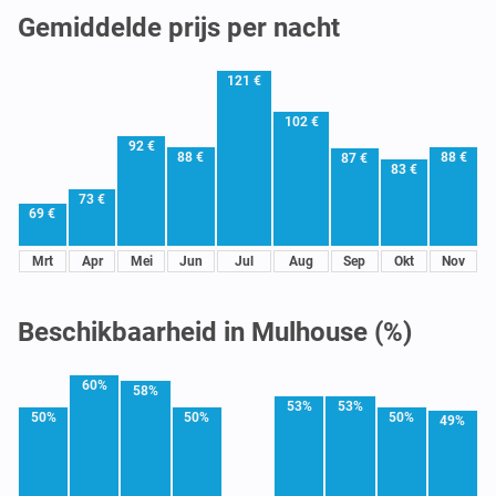
Gemiddelde prijs per nacht
121 €
102 €
92 €
88 €
88 €
87 €
83 €
73 €
69 €
Mrt
Apr
Mei
Jun
Jul
Aug
Sep
Okt
Nov
Beschikbaarheid in Mulhouse (%)
60%
58%
53%
53%
50%
50%
50%
49%