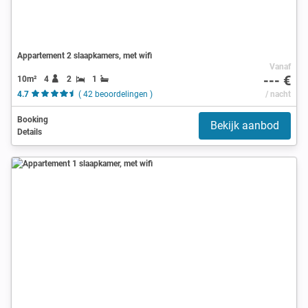
Appartement 2 slaapkamers, met wifi
Vanaf
--- €
10m²
4
2
1
4.7
( 42 beoordelingen )
/ nacht
Booking
Bekijk aanbod
Details