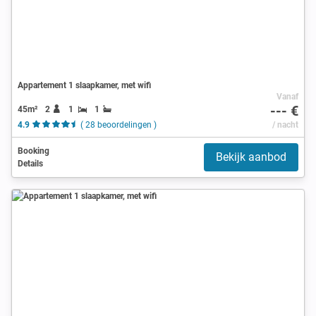
Appartement 1 slaapkamer, met wifi
Vanaf
--- €
45m²
2
1
1
4.9
( 28 beoordelingen )
/ nacht
Booking
Bekijk aanbod
Details