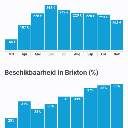
262 €
242 €
229 €
228 €
228 €
223 €
203 €
187 €
146 €
Mrt
Apr
Mei
Jun
Jul
Aug
Sep
Okt
Nov
Beschikbaarheid in Brixton (%)
39%
38%
37%
33%
33%
31%
30%
28%
25%