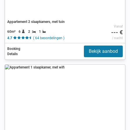
Appartement 2 slaapkamers, met tuin
Vanaf
--- €
60m²
6
2
1
4.7
( 64 beoordelingen )
/ nacht
Booking
Bekijk aanbod
Details