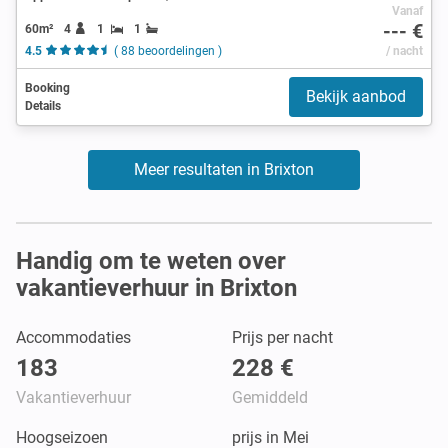
Vanaf
--- €
60m²
4
1
1
4.5
( 88 beoordelingen )
/ nacht
Booking
Bekijk aanbod
Details
Meer resultaten in Brixton
Handig om te weten over
vakantieverhuur in Brixton
Accommodaties
Prijs per nacht
183
228 €
Vakantieverhuur
Gemiddeld
Hoogseizoen
prijs in Mei