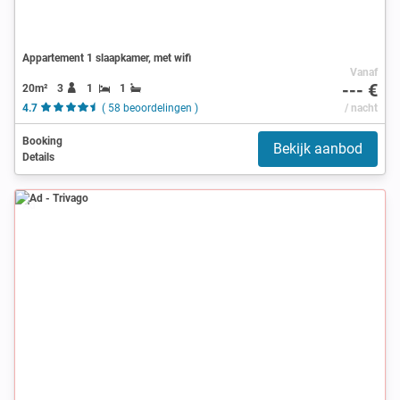
Appartement 1 slaapkamer, met wifi
Vanaf
--- €
20m²
3
1
1
4.7
( 58 beoordelingen )
/ nacht
Booking
Bekijk aanbod
Details
Ad