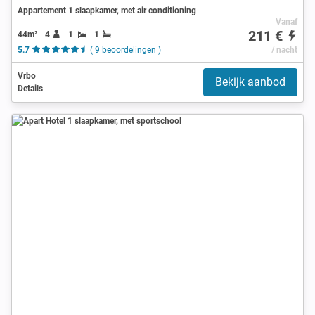
Appartement 1 slaapkamer, met air conditioning
Vanaf
211 €
44m²
4
1
1
5.7
( 9 beoordelingen )
/ nacht
Vrbo
Bekijk aanbod
Details