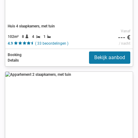
Huis 4 slaapkamers, met tuin
Vanaf
--- €
102m²
8
4
1
4.9
( 33 beoordelingen )
/ nacht
Booking
Bekijk aanbod
Details