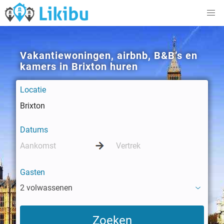
Vakantiewoningen, airbnb, B&B’s en
kamers in Brixton huren
Locatie
Datums
Gasten
2 volwassenen