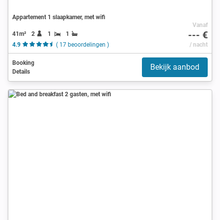
Appartement 1 slaapkamer, met wifi
Vanaf
--- €
41m²
2
1
1
4.9
( 17 beoordelingen )
/ nacht
Booking
Bekijk aanbod
Details