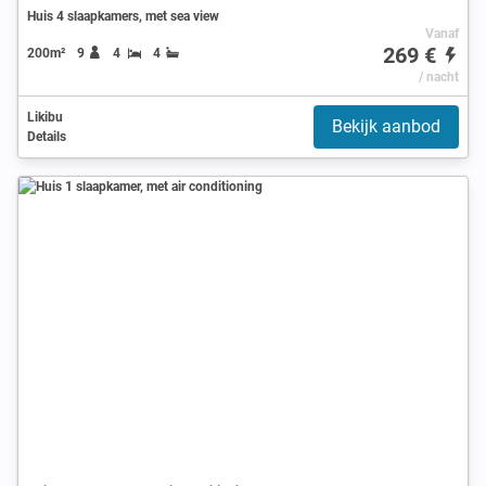
Huis 4 slaapkamers, met sea view
Vanaf
269 €
200m²
9
4
4
/ nacht
Likibu
Bekijk aanbod
Details