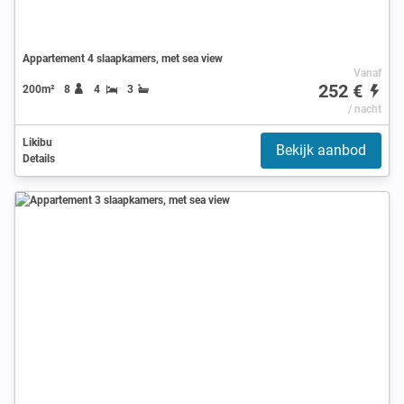
Appartement 4 slaapkamers, met sea view
Vanaf
252 €
200m²
8
4
3
/ nacht
Likibu
Bekijk aanbod
Details