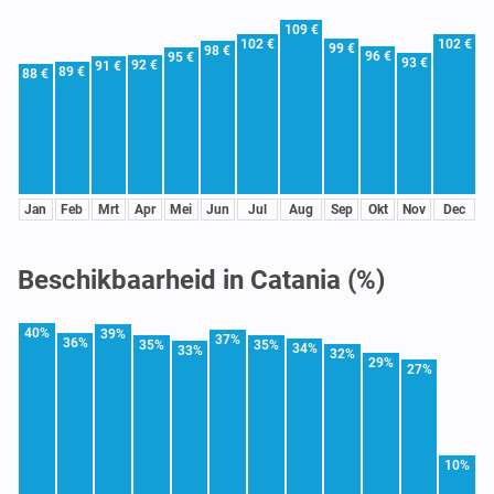
109 €
102 €
102 €
99 €
98 €
96 €
95 €
93 €
92 €
91 €
89 €
88 €
Jan
Feb
Mrt
Apr
Mei
Jun
Jul
Aug
Sep
Okt
Nov
Dec
Beschikbaarheid in Catania (%)
40%
39%
37%
36%
35%
35%
34%
33%
32%
29%
27%
10%