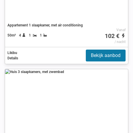
Appartement 1 slaapkamer, met air conditioning
Vanaf
102 €
50m²
4
1
1
/ nacht
Likibu
Bekijk aanbod
Details