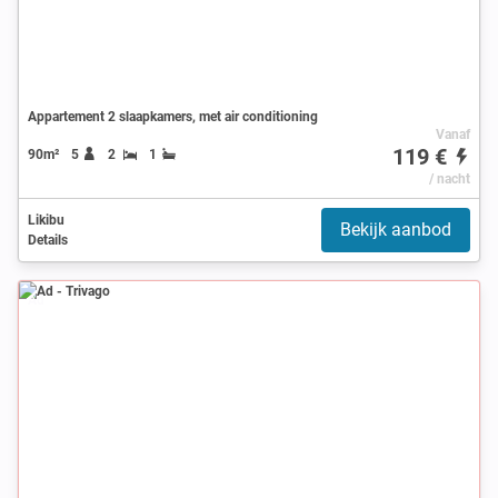
Appartement 2 slaapkamers, met air conditioning
Vanaf
119 €
90m²
5
2
1
/ nacht
Likibu
Bekijk aanbod
Details
Ad