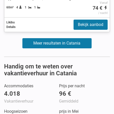
Vanaf
74 €
60m²
4
1
1
/ nacht
Likibu
Bekijk aanbod
Details
Meer resultaten in Catania
Handig om te weten over
vakantieverhuur in Catania
Accommodaties
Prijs per nacht
4.018
96 €
Vakantieverhuur
Gemiddeld
Hoogseizoen
prijs in Mei