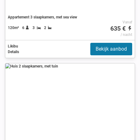
Appartement 3 slaapkamers, met sea view
Vanaf
635 €
120m²
6
3
2
/ nacht
Likibu
Bekijk aanbod
Details