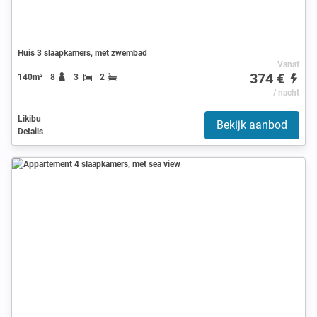
Huis 3 slaapkamers, met zwembad
Vanaf
374 €
140m²
8
3
2
/ nacht
Likibu
Bekijk aanbod
Details