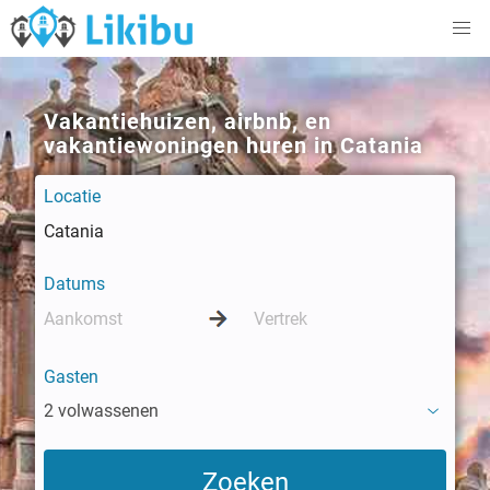
Vakantiehuizen, airbnb, en
vakantiewoningen huren in Catania
Locatie
Datums
Gasten
2 volwassenen