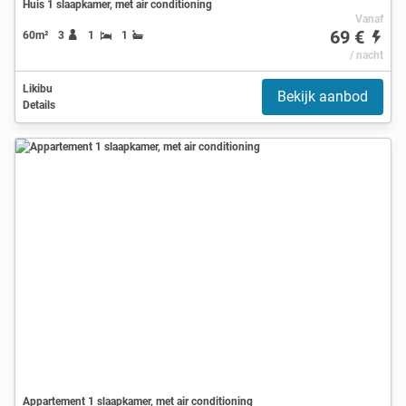
Huis 1 slaapkamer, met air conditioning
Vanaf
69 €
60m²
3
1
1
/ nacht
Likibu
Bekijk aanbod
Details
Appartement 1 slaapkamer, met air conditioning