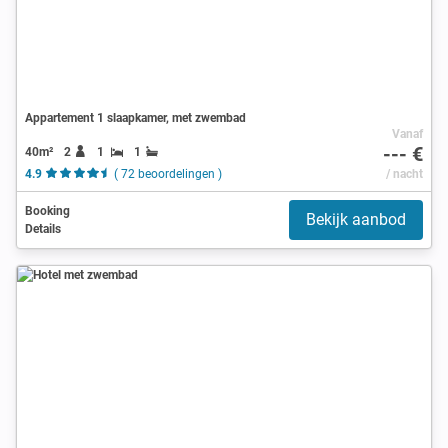
Appartement 1 slaapkamer, met zwembad
Vanaf
--- €
40m²
2
1
1
4.9
( 72 beoordelingen )
/ nacht
Booking
Bekijk aanbod
Details