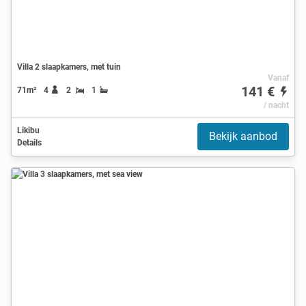
Villa 2 slaapkamers, met tuin
Vanaf
141 €
71m²
4
2
1
/ nacht
Likibu
Bekijk aanbod
Details