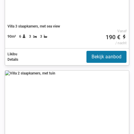
Villa 3 slaapkamers, met sea view
Vanaf
190 €
90m²
6
3
3
/ nacht
Likibu
Bekijk aanbod
Details