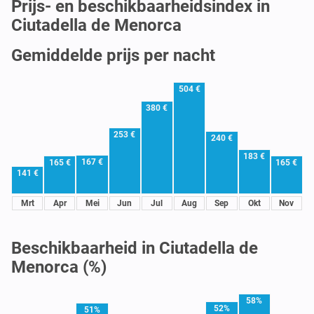
Prijs- en beschikbaarheidsindex in
Ciutadella de Menorca
Gemiddelde prijs per nacht
504 €
380 €
253 €
240 €
183 €
167 €
165 €
165 €
141 €
Mrt
Apr
Mei
Jun
Jul
Aug
Sep
Okt
Nov
Beschikbaarheid in Ciutadella de
Menorca (%)
58%
52%
51%