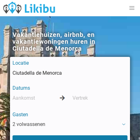
Vakantiehuizen, airbnb, en
vakantiewoningen huren in
Ciutadella de Menorca
Locatie
Datums
Gasten
2 volwassenen