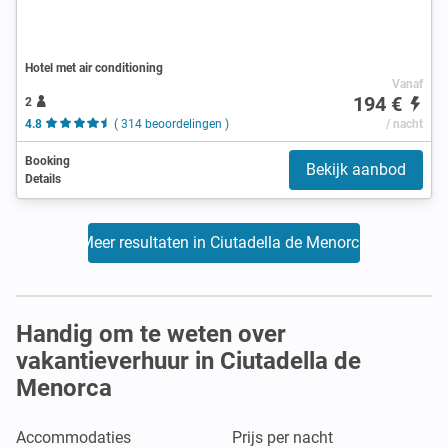
Hotel met air conditioning
Vanaf
194 €
2
4.8
( 314 beoordelingen )
/ nacht
Booking
Bekijk aanbod
Details
Meer resultaten in Ciutadella de Menorca
Handig om te weten over
vakantieverhuur in Ciutadella de
Menorca
Accommodaties
Prijs per nacht