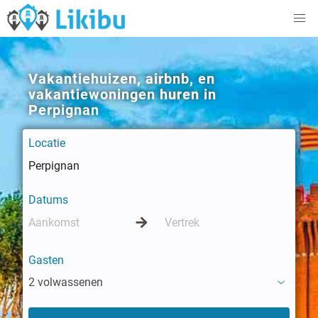
Vakantiehuizen, airbnb, en
vakantiewoningen huren in
Perpignan
Locatie
Datums
Gasten
2 volwassenen