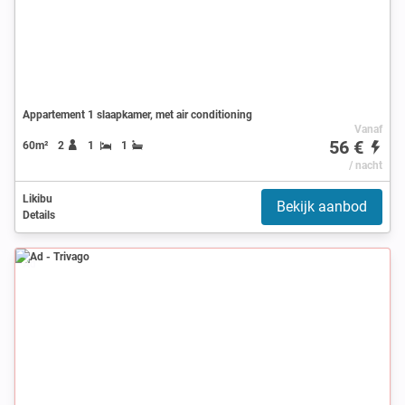
Appartement 1 slaapkamer, met air conditioning
Vanaf
56 €
60m²
2
1
1
/ nacht
Likibu
Bekijk aanbod
Details
Ad