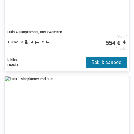
Huis 4 slaapkamers, met zwembad
Vanaf
554 €
130m²
8
4
2
/ nacht
Likibu
Bekijk aanbod
Details