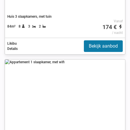
Huis 3 slaapkamers, met tuin
Vanaf
174 €
84m²
8
3
2
/ nacht
Likibu
Bekijk aanbod
Details