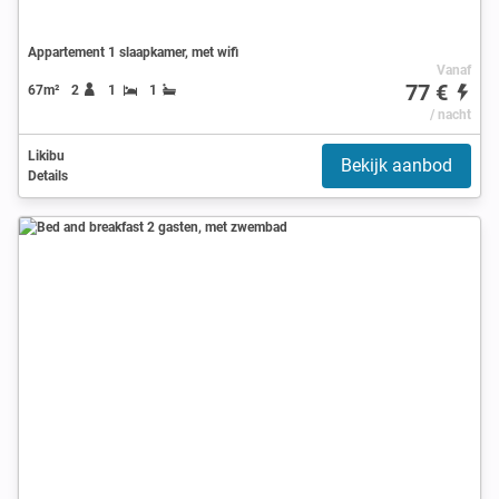
Appartement 1 slaapkamer, met wifi
Vanaf
77 €
67m²
2
1
1
/ nacht
Likibu
Bekijk aanbod
Details