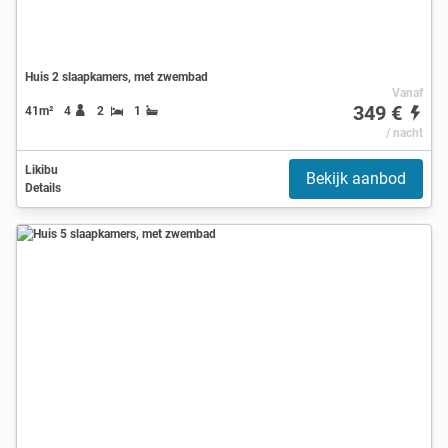
Huis 2 slaapkamers, met zwembad
Vanaf
349 €
41m²
4
2
1
/ nacht
Likibu
Bekijk aanbod
Details