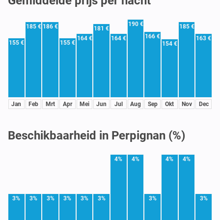
Gemiddelde prijs per nacht
190 €
185 €
186 €
185 €
181 €
166 €
164 €
164 €
163 €
155 €
155 €
154 €
Jan
Feb
Mrt
Apr
Mei
Jun
Jul
Aug
Sep
Okt
Nov
Dec
Beschikbaarheid in Perpignan (%)
4%
4%
4%
4%
3%
3%
3%
3%
3%
3%
3%
3%