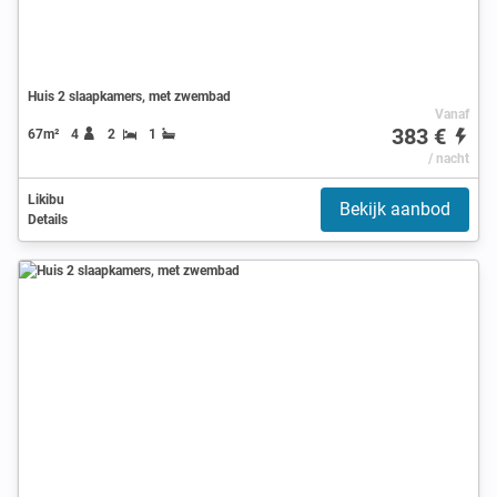
Huis 2 slaapkamers, met zwembad
Vanaf
383 €
67m²
4
2
1
/ nacht
Likibu
Bekijk aanbod
Details