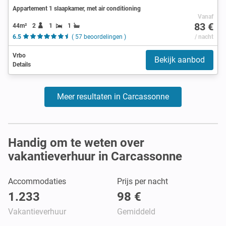
Appartement 1 slaapkamer, met air conditioning
Vanaf
83 €
44m²
2
1
1
6.5
( 57 beoordelingen )
/ nacht
Vrbo
Bekijk aanbod
Details
Meer resultaten in Carcassonne
Handig om te weten over
vakantieverhuur in Carcassonne
Accommodaties
Prijs per nacht
1.233
98 €
Vakantieverhuur
Gemiddeld