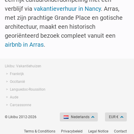
verblijf via
vakantieverhuur in Nancy
. Arras,
met zijn prachtige Grande Place en gotische
architectuur, maakt een historisch
georiënteerd bezoek compleet vanuit een
airbnb in Arras
.
Likibu: Vakantiehuizen
Frankrijk
Occitanië
Languedoc-Roussillon
Aude
Carcassonne
© Likibu 2012-2026
Nederlands
EUR €
Terms & Conditions
Privacybeleid
Legal Notice
Contact