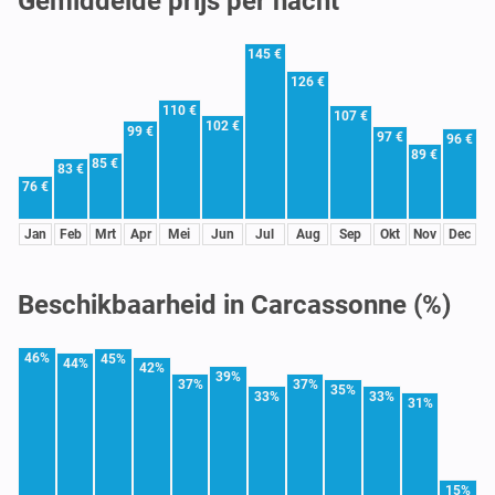
Gemiddelde prijs per nacht
145 €
126 €
110 €
107 €
102 €
99 €
97 €
96 €
89 €
85 €
83 €
76 €
Jan
Feb
Mrt
Apr
Mei
Jun
Jul
Aug
Sep
Okt
Nov
Dec
Beschikbaarheid in Carcassonne (%)
46%
45%
44%
42%
39%
37%
37%
35%
33%
33%
31%
15%