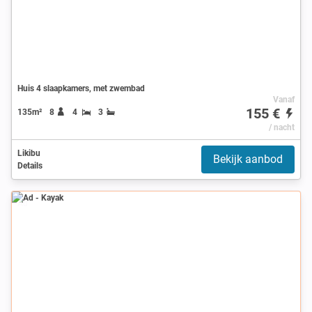
Huis 4 slaapkamers, met zwembad
Vanaf
155 €
135m²
8
4
3
/ nacht
Likibu
Bekijk aanbod
Details
Ad