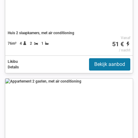
Huis 2 slaapkamers, met air conditioning
Vanaf
51 €
76m²
4
2
1
/ nacht
Likibu
Bekijk aanbod
Details