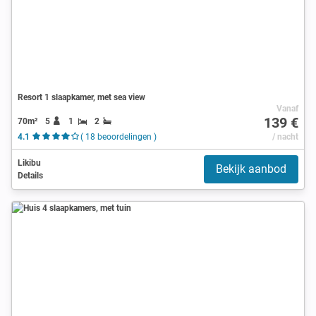
Resort 1 slaapkamer, met sea view
Vanaf
139 €
70m²
5
1
2
4.1
( 18 beoordelingen )
/ nacht
Likibu
Bekijk aanbod
Details