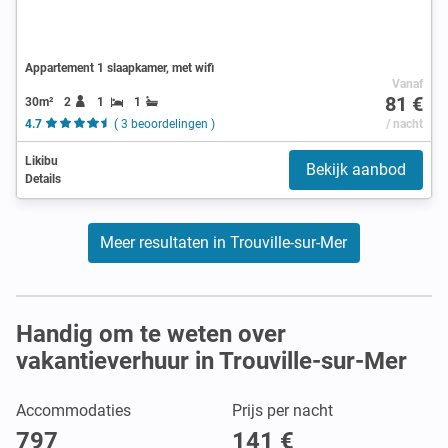
Appartement 1 slaapkamer, met wifi
Vanaf
81 €
30m²
2
1
1
4.7
( 3 beoordelingen )
/ nacht
Likibu
Bekijk aanbod
Details
Meer resultaten in Trouville-sur-Mer
Handig om te weten over
vakantieverhuur in Trouville-sur-Mer
Accommodaties
Prijs per nacht
797
141 €