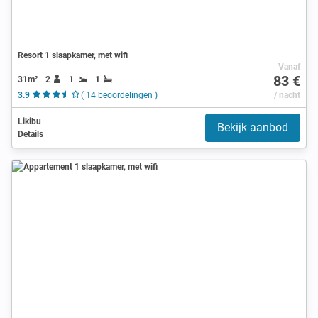
Resort 1 slaapkamer, met wifi
Vanaf
83 €
31m²
2
1
1
3.9
( 14 beoordelingen )
/ nacht
Likibu
Bekijk aanbod
Details