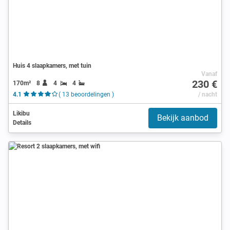
Huis 4 slaapkamers, met tuin
Vanaf
230 €
170m²
8
4
4
4.1
( 13 beoordelingen )
/ nacht
Likibu
Bekijk aanbod
Details