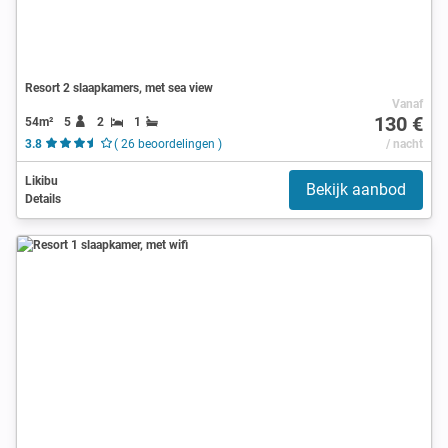
Resort 2 slaapkamers, met sea view
Vanaf
130 €
54m²
5
2
1
3.8
( 26 beoordelingen )
/ nacht
Likibu
Bekijk aanbod
Details