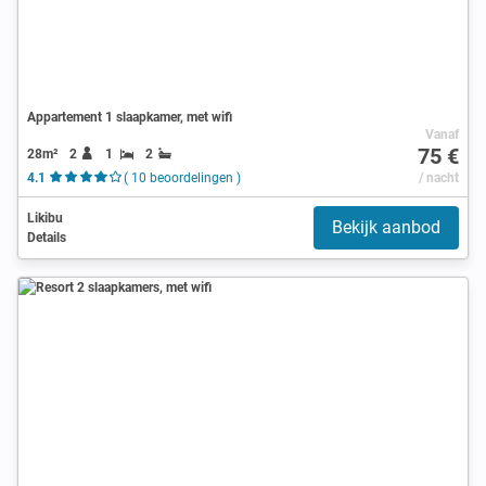
Appartement 1 slaapkamer, met wifi
Vanaf
75 €
28m²
2
1
2
4.1
( 10 beoordelingen )
/ nacht
Likibu
Bekijk aanbod
Details