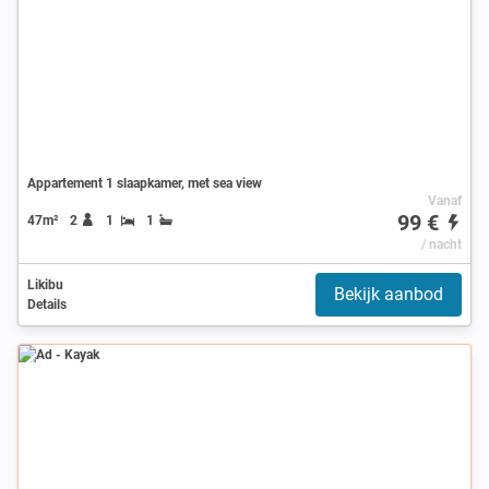
Appartement 1 slaapkamer, met sea view
Vanaf
99 €
47m²
2
1
1
/ nacht
Likibu
Bekijk aanbod
Details
Ad