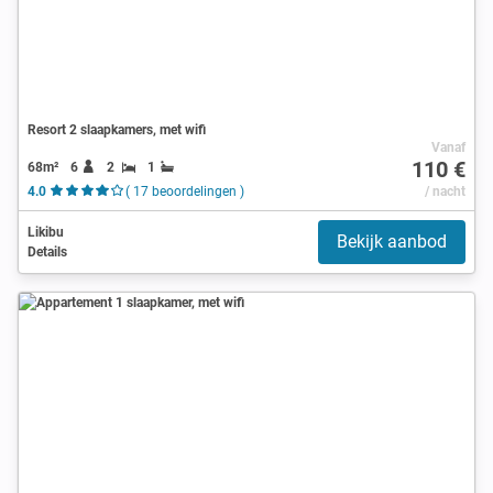
Resort 2 slaapkamers, met wifi
Vanaf
110 €
68m²
6
2
1
4.0
( 17 beoordelingen )
/ nacht
Likibu
Bekijk aanbod
Details