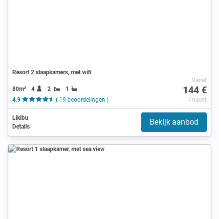
Resort 2 slaapkamers, met wifi
Vanaf
144 €
80m²
4
2
1
4.9
( 19 beoordelingen )
/ nacht
Likibu
Bekijk aanbod
Details