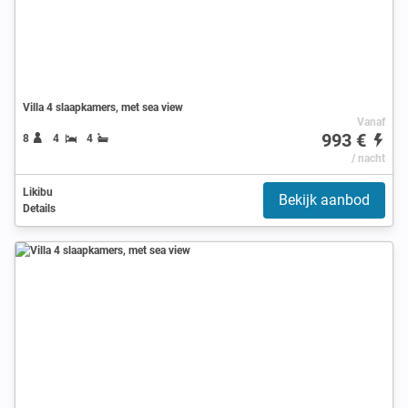
Villa 4 slaapkamers, met sea view
Vanaf
993 €
8
4
4
/ nacht
Likibu
Bekijk aanbod
Details