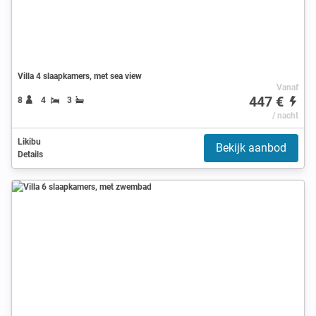
Villa 4 slaapkamers, met sea view
Vanaf
447 €
8
4
3
/ nacht
Likibu
Bekijk aanbod
Details