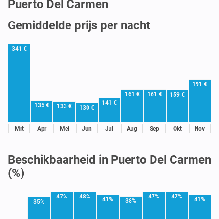
Puerto Del Carmen
Gemiddelde prijs per nacht
341 €
191 €
161 €
161 €
159 €
141 €
135 €
133 €
130 €
Mrt
Apr
Mei
Jun
Jul
Aug
Sep
Okt
Nov
Beschikbaarheid in Puerto Del Carmen
(%)
47%
48%
47%
47%
41%
41%
38%
35%