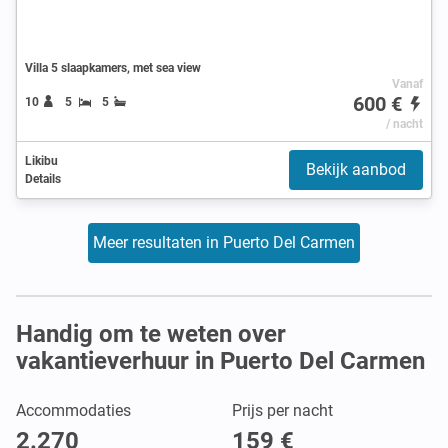
Villa 5 slaapkamers, met sea view
Vanaf
600 €
10
5
5
/ nacht
Likibu
Bekijk aanbod
Details
Meer resultaten in Puerto Del Carmen
Handig om te weten over
vakantieverhuur in Puerto Del Carmen
Accommodaties
Prijs per nacht
2.270
159 €