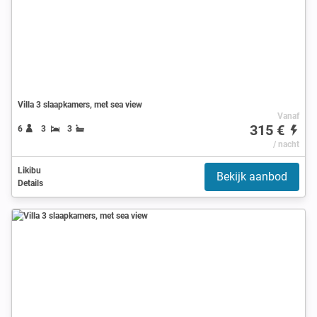
Villa 3 slaapkamers, met sea view
Vanaf
315 €
6
3
3
/ nacht
Likibu
Bekijk aanbod
Details