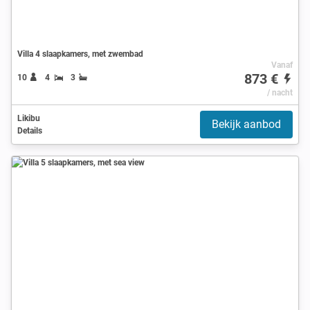
Villa 4 slaapkamers, met zwembad
Vanaf
873 €
10
4
3
/ nacht
Likibu
Bekijk aanbod
Details