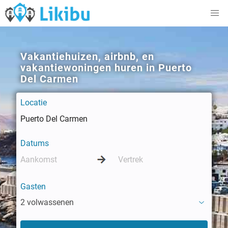
Vakantiehuizen, airbnb, en
vakantiewoningen huren in Puerto
Del Carmen
Locatie
Datums
Gasten
2 volwassenen