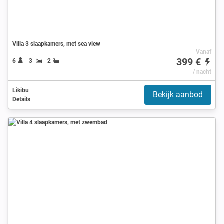
Villa 3 slaapkamers, met sea view
Vanaf
399 €
6
3
2
/ nacht
Likibu
Bekijk aanbod
Details