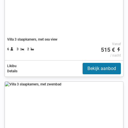
Villa 3 slaapkamers, met sea view
Vanaf
515 €
6
3
2
/ nacht
Likibu
Bekijk aanbod
Details