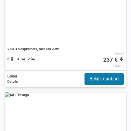
Villa 3 slaapkamers, met sea view
Vanaf
237 €
6
3
2
/ nacht
Likibu
Bekijk aanbod
Details
Ad