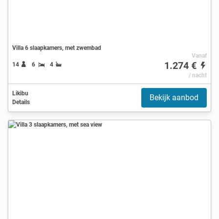
Villa 6 slaapkamers, met zwembad
Vanaf
1.274 €
14
6
4
/ nacht
Likibu
Bekijk aanbod
Details