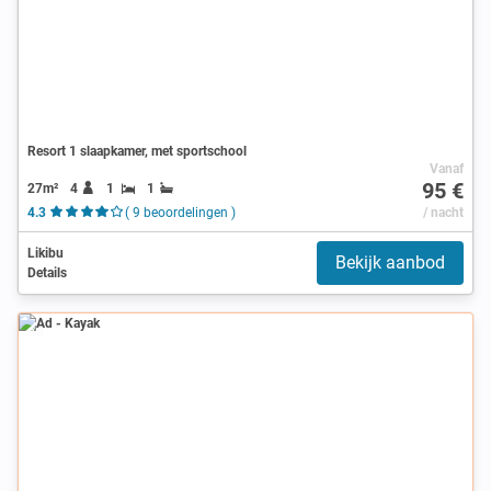
Resort 1 slaapkamer, met sportschool
Vanaf
95 €
27m²
4
1
1
4.3
( 9 beoordelingen )
/ nacht
Likibu
Bekijk aanbod
Details
Ad