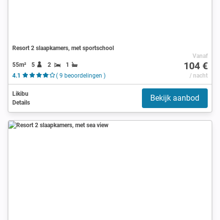
Resort 2 slaapkamers, met sportschool
Vanaf
104 €
55m²
5
2
1
4.1
( 9 beoordelingen )
/ nacht
Likibu
Bekijk aanbod
Details