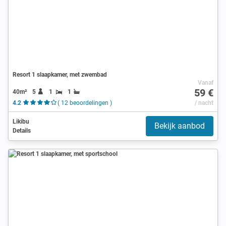
Resort 1 slaapkamer, met zwembad
Vanaf
59 €
40m²
5
1
1
4.2
( 12 beoordelingen )
/ nacht
Likibu
Bekijk aanbod
Details