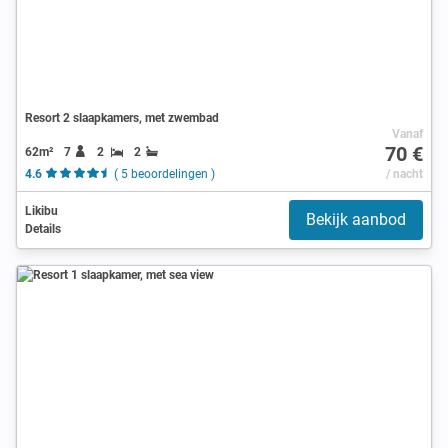
Resort 2 slaapkamers, met zwembad
Vanaf
70 €
62m²
7
2
2
4.6
( 5 beoordelingen )
/ nacht
Likibu
Bekijk aanbod
Details