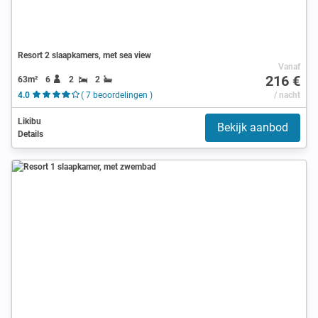
Resort 2 slaapkamers, met sea view
Vanaf
216 €
63m²
6
2
2
4.0
( 7 beoordelingen )
/ nacht
Likibu
Bekijk aanbod
Details