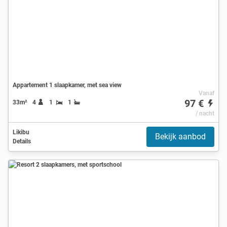
Appartement 1 slaapkamer, met sea view
Vanaf
97 €
33m²
4
1
1
/ nacht
Likibu
Bekijk aanbod
Details