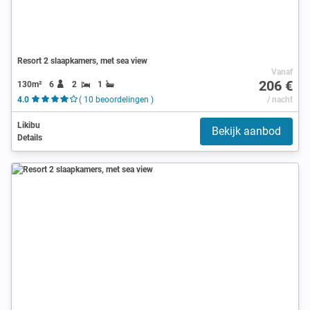
Resort 2 slaapkamers, met sea view
Vanaf
206 €
130m²
6
2
1
4.0
( 10 beoordelingen )
/ nacht
Likibu
Bekijk aanbod
Details