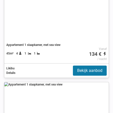
Appartement 1 slaapkamer, met sea view
Vanaf
134 €
45m²
4
1
1
/ nacht
Likibu
Bekijk aanbod
Details