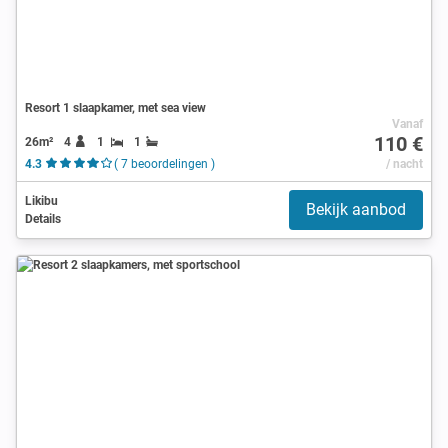
Resort 1 slaapkamer, met sea view
Vanaf
110 €
26m²
4
1
1
4.3
( 7 beoordelingen )
/ nacht
Likibu
Bekijk aanbod
Details