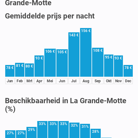
Grande-Motte
Gemiddelde prijs per nacht
156 €
143 €
108 €
106 €
105 €
95 €
93 €
93 €
81 €
80 €
78 €
78 €
Jan
Feb
Mrt
Apr
Mei
Jun
Jul
Aug
Sep
Okt
Nov
Dec
Beschikbaarheid in La Grande-Motte
(%)
33%
33%
33%
32%
31%
29%
28%
27%
27%