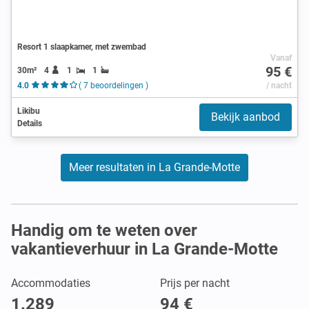
Resort 1 slaapkamer, met zwembad
Vanaf
95 €
30m²
4
1
1
4.0
( 7 beoordelingen )
/ nacht
Likibu
Bekijk aanbod
Details
Meer resultaten in La Grande-Motte
Handig om te weten over
vakantieverhuur in La Grande-Motte
Accommodaties
Prijs per nacht
1.289
94 €